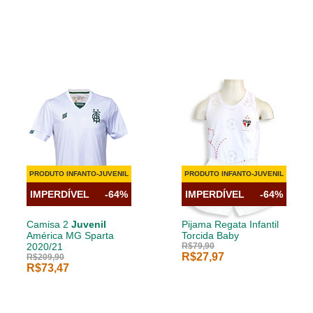
PRODUTO INFANTO-JUVENIL
PRODUTO INFANTO-JUVENIL
IMPERDÍVEL
-64%
IMPERDÍVEL
-64%
Camisa 2
Juvenil
Pijama Regata Infantil
América MG Sparta
Torcida Baby
2020/21
R$79,90
R$27,97
R$209,90
R$73,47