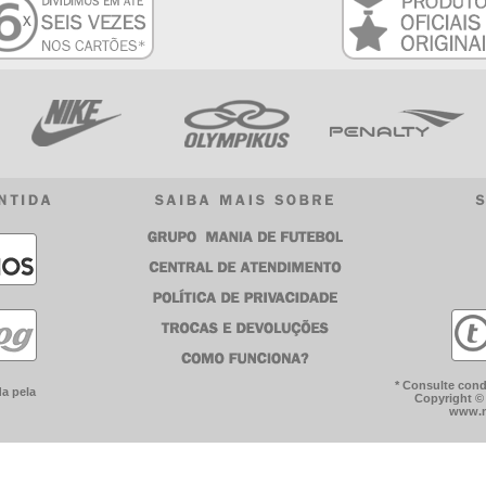
* Consulte cond
a pela
Copyright © 
www.m
egatas, camisas, uniformes, meias, meiões, calções, agasalhos, calças, moletons, bonés, bol
stamos atendendo com qualidade há mais de 15 anos no mercado. Aguardamos o seu pedido, p