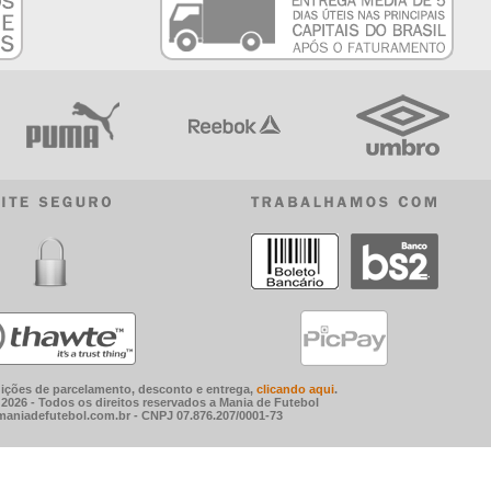
ições de parcelamento, desconto e entrega,
clicando aqui
.
2026 - Todos os direitos reservados a Mania de Futebol
aniadefutebol.com.br - CNPJ 07.876.207/0001-73
as, chuteiras, chinelos e todo o artigo do vestuário em geral. Trabalhamos
ois é um prazer te atender.