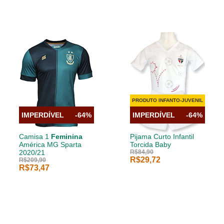
PRODUTO INFANTO-JUVENIL
IMPERDÍVEL
-64%
IMPERDÍVEL
-64%
Camisa 1
Feminina
Pijama Curto Infantil
América MG Sparta
Torcida Baby
2020/21
R$84,90
R$29,72
R$209,90
R$73,47