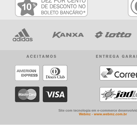
Site com tecnologia em e-commerce desenvolvid
Webmz - www.webmz.com.br
A Mania de Futebol é pioneira em BH, Minas Gerais, na venda de camisetas, r
com produtos oficiais e originas com preço barato e qualidade garantida. E