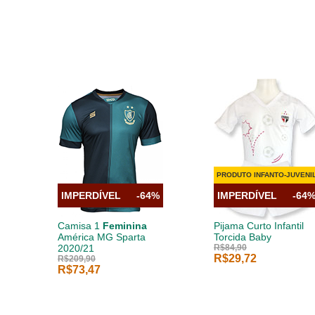
PRODUTO INFANTO-JUVENI
IMPERDÍVEL
-64%
IMPERDÍVEL
-64
Camisa 1
Feminina
Pijama Curto Infantil
América MG Sparta
Torcida Baby
2020/21
R$84,90
R$29,72
R$209,90
R$73,47