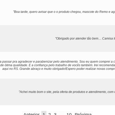
"Boa tarde, quero avisar que o o produto chegou, mascote do Remo e ag
"Obrigado por atender tão bem.... Camisa li
ia passar pra agradecer e parabenizar pelo atendimento. Sou eu quem comprei a c
de ótima qualidade. E a confiança pelo trabalho de vocês também. Irei recomendar
aqui no RS. Grande abraço e muito obrigado!Espero poder realizar novas comp
"Achei muito bom o site, pela oferta de produtos e atendimento, com 
Anterior
1
2
3
...
10
Próxima