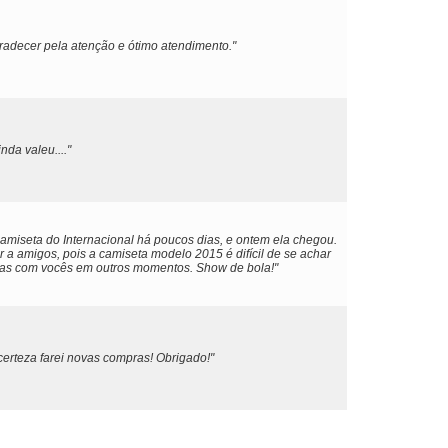
radecer pela atenção e ótimo atendimento."
nda valeu...."
amiseta do Internacional há poucos dias, e ontem ela chegou.
 a amigos, pois a camiseta modelo 2015 é difícil de se achar
ras com vocês em outros momentos. Show de bola!"
certeza farei novas compras! Obrigado!"